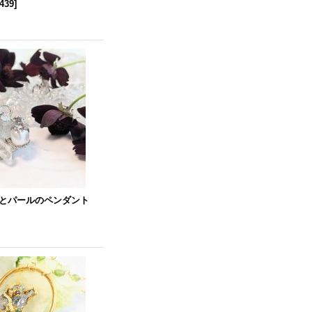
n439
]
とパールのペンダント