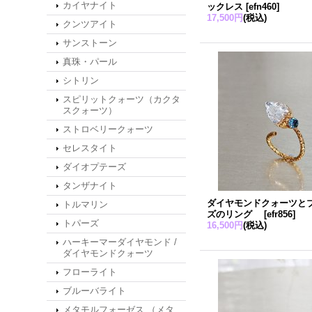
カイヤナイト
ックレス
[
efn460
]
17,500円
(税込)
クンツアイト
サンストーン
真珠・パール
シトリン
スピリットクォーツ（カクタ
スクォーツ）
ストロベリークォーツ
セレスタイト
ダイオプテーズ
タンザナイト
ダイヤモンドクォーツと
トルマリン
ズのリング
[
efr856
]
トパーズ
16,500円
(税込)
ハーキーマーダイヤモンド /
ダイヤモンドクォーツ
フローライト
ブルーバライト
メタモルフォーゼス （メタ