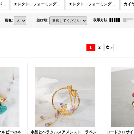
エレクトロフォームド ジュエリー
エレクトロフォーミング ネックレス
エレクトロフォーミングネックレス
カイ
表示方法
:
画像
:
並び順
:
1
2
次
»
クルビーのネ
水晶とベラクルスアメシスト ラベン
ロードクロサイ