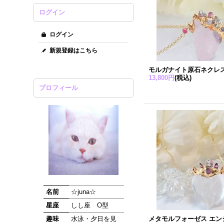
ログイン
ログイン
新規登録はこちら
モルガナイト原石ネクレ
13,800円
(税込)
プロフィール
名前
☆juna☆
星座
しし座 O型
趣味
水泳・夕日を見
メタモルフォーゼス エン