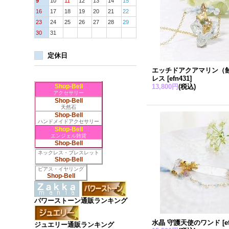
9
10
11
12
13
14
15
16
17
18
19
20
21
22
23
24
25
26
27
28
29
30
31
定休日
エッチドアクアマリン（
レス
[
efn431
]
Shop-Bell
13,800円
(税込)
アクセサリー
Shop-Bell
天然石
Shop-Bell
ハンドメイドアクセサリー
Shop-Bell
エンジェル雑貨
Shop-Bell
ネックレス・ブレスレット
Shop-Bell
ピアス・イヤリング
Shop-Bell
パワーストーン通販ランキング
水晶 守護天使のワンド
[
e
ジュエリー通販ランキング