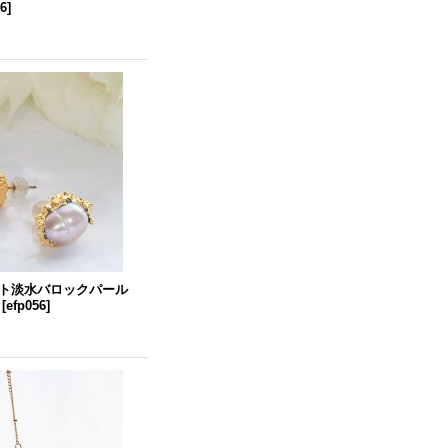
56
]
ト淡水バロックパール
[
efp056
]