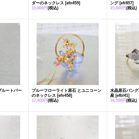
ダーのネックレス
[
efn459
]
ング
[
efr857
]
15,800円
(税込)
15,800円
(税込)
ブルートパー
ブルーフローライト原石 とユニコーン
水晶原石バン
のネックレス
[
efn458
]
産
[
efbl41
]
17,800円
(税込)
18,500円
(税込)