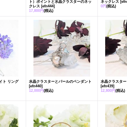
ト）ポイントと水晶クラスターのネッ
ネックレス
[
ef
クレス
[
efn444
]
0円
(税込)
17,800円
(税込)
イト リング
水晶クラスターとパールのペンダント
水晶クラスター
[
efn440
]
[
efn439
]
12,000円
(税込)
12,800円
(税込)