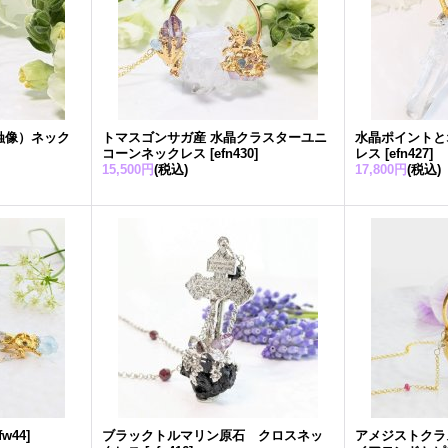
蝕像）ネック
トマスゴンサガ産 水晶クラスターユニ
水晶ポイントと
コーンネックレス
[
efn430
]
レス
[
efn427
]
15,500円
(税込)
17,800円
(税込)
fw44
]
ブラックトルマリン原石 クロスネッ
アメジストクラ