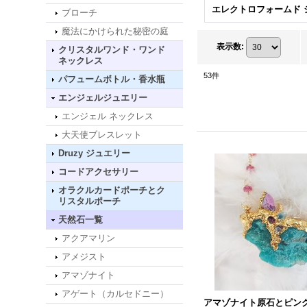
ブローチ
魔法にかけられた秘密の庭
表示数
:
クリスタルワンド・ワンド
ネックレス
53
件
パフュームボトル・香水瓶
エンジェルジュエリー
エンジェル ネックレス
大天使ブレスレット
Druzy ジュエリー
コードアクセサリー
オラクルカードポーチとク
リスタルポーチ
天然石一覧
アクアマリン
アメジスト
アマゾナイト
アゲート（カルセドニー）
アマゾナイト原石とピン