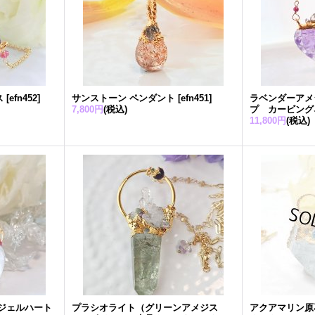
ス
[
efn452
]
サンストーン ペンダント
[
efn451
]
ラベンダーアメ
7,800円
(税込)
プ カービング
11,800円
(税込)
ジェルハート
プラシオライト（グリーンアメジス
アクアマリン原