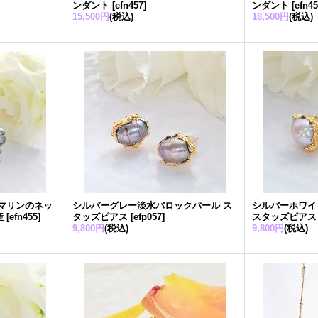
ンダント
[
efn457
]
ンダント
[
efn4
15,500円
(税込)
18,500円
(税込)
マリンのネッ
シルバーグレー淡水バロックパール ス
シルバーホワイ
産
[
efn455
]
タッズピアス
[
efp057
]
スタッズピアス
9,800円
(税込)
9,800円
(税込)