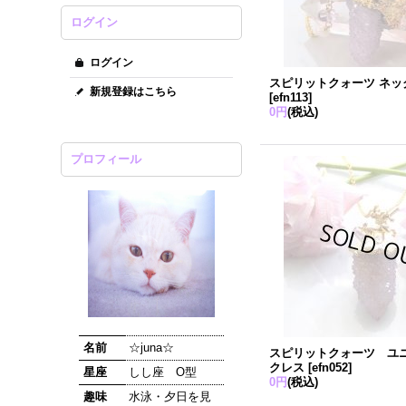
ログイン
ログイン
スピリットクォーツ ネッ
新規登録はこちら
[
efn113
]
0円
(税込)
プロフィール
名前
☆juna☆
スピリットクォーツ ユ
クレス
[
efn052
]
星座
しし座 O型
0円
(税込)
趣味
水泳・夕日を見