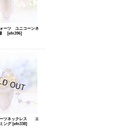
ォーツ ユニコーンネ
H様
[
efn396
]
ォーツネックレス エ
ミング
[
efn338
]