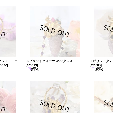
ックレス エ
スピリットクォーツ ネックレス
スピリットクォ
fn332
]
[
efn319
]
[
efn203
]
0円
(税込)
0円
(税込)