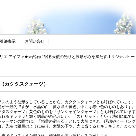
リー
引法表示
お問い合せ
トリエ アイファ★天然石に宿る天使の光りと波動が心を満たすオリジナルヒ
）
（カクタスクォーツ）
テンのような形をしていることから、カクタスクォーツとも呼ばれています。
色が一般的ですが、水晶の白、黄水晶の黄色、中には赤い色のものもありす。
クタスクォーツ」黄色のものを「サンシャインクォーツ」とも呼ばれています
られるキラキラと輝く結晶がの色合いが、「スピリット」という洗剤に似てい
シャーマンの間では、「精霊の宿る石」として大切にされ、瞑想やヒーリング
れ、先端は鉛筆のように尖り、太陽の下や、光に当てるとキラキラと、まるで
を奏でているような輝きは、精神性の高い調和を生み出します。