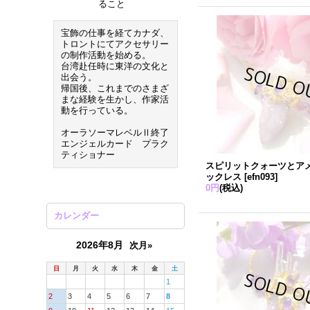
ること
宝飾の仕事を経てカナダ、
トロントにてアクセサリー
の制作活動を始める。
台湾赴任時に東洋の文化と
出会う。
帰国後、これまでのさまざ
まな経験を生かし、作家活
動を行っている。
オーラソーマレベルⅡ終了
エンジェルカード プラク
ティショナー
スピリットクォーツとア
ックレス
[
efn093
]
0円
(税込)
カレンダー
2026年8月
次月»
日
月
火
水
木
金
土
1
2
3
4
5
6
7
8