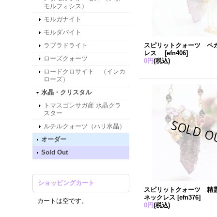
モルフォシス）
モルガナイト
モルダバイト
ラブラドライト
スピリットクォーツ ペ
レス
[
efn406
]
ローズクォーツ
0円
(税込)
ロードクロサイト （インカ
ローズ）
水晶・クリスタル
トマスゴンサガ産 水晶クラ
スター
ルチルクォーツ（ハリ水晶）
オーダー
Sold Out
ショッピングカート
スピリットクォーツ 精
ネックレス
[
efn376
]
カートは空です。
0円
(税込)