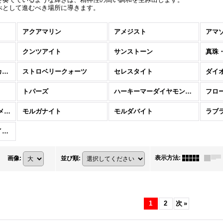
べとして進むべき場所に導きます。
アクアマリン
アメジスト
アマ
クンツアイト
サンストーン
真珠
スピリットクォーツ（カクタスクォーツ）
ストロベリークォーツ
セレスタイト
ダイ
トパーズ
ハーキーマーダイヤモンド / ダイヤモンドクォーツ
フロ
メタモルフォーゼス （メタモルフォシス）
モルガナイト
モルダバイト
ラブ
ロードクロサイト （インカローズ）
表示方法
:
画像
:
並び順
:
1
2
次
»