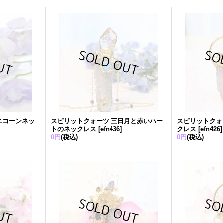
ニコーンネッ
スピリットクォーツ 三日月と赤いハー
スピリットクォ
トのネックレス
[
efn436
]
クレス
[
efn426
]
0円
(税込)
0円
(税込)