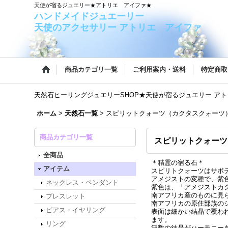
天使が宿るジュエリー★アトリエ アイファ★
ハンドメイドジュエー
天使のアクセサリー アトリエ アイファ
商品カテゴリ一覧
ご利用案内・送料
特定商取
天然石ヒーリングジュエリーSHOP★天使が宿るジュエリー ア
ホーム
>
天然石一覧
>
スピリットクォーツ（カクタスクォーツ
商品カテゴリ一覧
スピリットクォーツ
全商品
＊精霊の宿る石＊
アイテム
スピリトクォーツはサボ
アメジストの変種で、紫
ネックレス・ペンダント
紫色は、「アメジストカ
南アフリカ産のものに見
ブレスレット
南アフリカの原住部族の
ピアス・イヤリング
表面は細かい結晶で覆わ
ます。
リング
無数の結晶がハーモニー