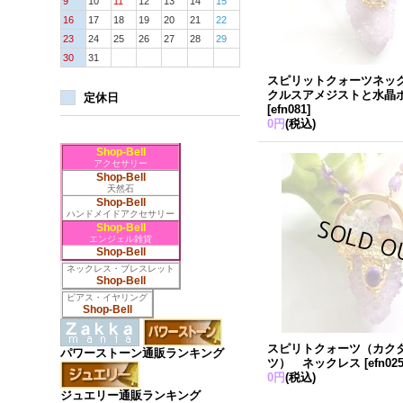
9
10
11
12
13
14
15
16
17
18
19
20
21
22
23
24
25
26
27
28
29
30
31
スピリットクォーツネッ
クルスアメジストと水晶
定休日
[
efn081
]
0円
(税込)
Shop-Bell
アクセサリー
Shop-Bell
天然石
Shop-Bell
ハンドメイドアクセサリー
Shop-Bell
エンジェル雑貨
Shop-Bell
ネックレス・ブレスレット
Shop-Bell
ピアス・イヤリング
Shop-Bell
スピリトクォーツ（カク
パワーストーン通販ランキング
ツ） ネックレス
[
efn02
0円
(税込)
ジュエリー通販ランキング