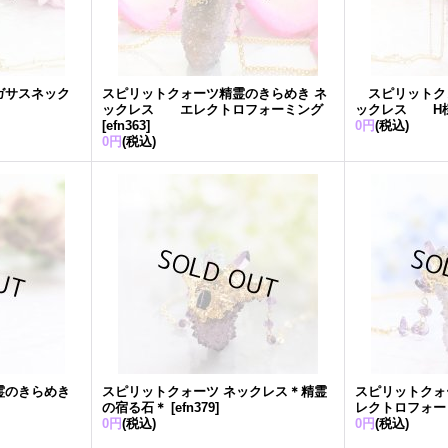
ガサスネック
スピリットクォーツ精霊のきらめき ネ
スピリットク
ックレス エレクトロフォーミング
ックレス 
[
efn363
]
0円
(税込)
0円
(税込)
霊のきらめき
スピリットクォーツ ネックレス＊精霊
スピリットク
の宿る石＊
[
efn379
]
レクトロフォー
0円
(税込)
0円
(税込)