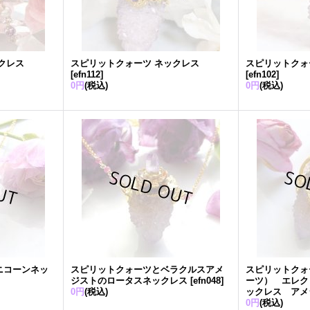
クレス
スピリットクォーツ ネックレス
スピリットクォ
[
efn112
]
[
efn102
]
0円
(税込)
0円
(税込)
ニコーンネッ
スピリットクォーツとベラクルスアメ
スピリットクォ
ジストのロータスネックレス
[
efn048
]
ーツ） エレク
0円
(税込)
ックレス アメ
0円
(税込)