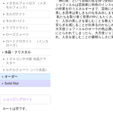
「神の美」という意味の名を持つ女性
メタモルフォーゼス （メタ
ジョフィエルは芸術家に特有のインス
モルフォシス）
の作業を行うエネルギーまで、芸術に
美しき思考は美しきものを生み出しま
モルガナイト
私たちを取り巻く世界の中にもたくさ
モルダバイト
り、人生の美しさを楽しむことを教え
安らぎを感じることが出来るのかもし
ラブラドライト
大天使ジョフィエルのオーラの色は濃
にとらわれてしまったら、大天使ジョ
ローズクォーツ
れ、人生を楽しむことの素晴らしさに
ロードクロサイト （インカ
ローズ）
水晶・クリスタル
トマスゴンサガ産 水晶クラ
スター
ルチルクォーツ（ハリ水晶）
オーダー
Sold Out
ショッピングカート
カートは空です。