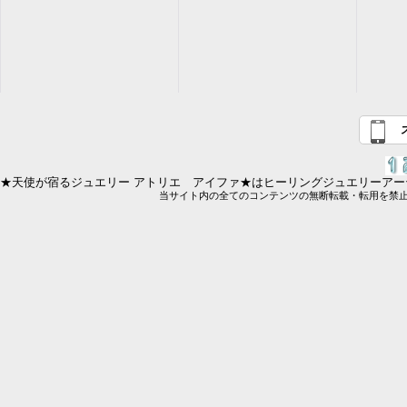
★天使が宿るジュエリー アトリエ アイファ★はヒーリングジュエリーアーテ
当サイト内の全てのコンテンツの無断転載・転用を禁止します。 Copy