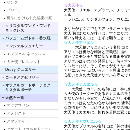
リング
☆大天使☆
ブローチ
大天使アリエル、アズラエル、チャミ
エル
魔法にかけられた秘密の庭
ラジエル、サンダルフォン、ウリエ
クリスタルワンド・ワンド
あなたがすぐにでも力強いサポートを
ネックレス
大天使はあなたが呼べば、すぐにサポ
願いを叶えるには、まずは願うこと！
パフュームボトル・香水瓶
☆大天使アリエル
エンジェルジュエリー
大天使アリエルという名前には「神
アリエルは勇敢な精神と正義感に溢れ
エンジェル ネックレス
またソロモン王と共に聖なる魔術を実
アリエルはその力を発揮して、時々す
大天使ブレスレット
ンスだったり、そしてかけがえのない
Druzy ジュエリー
アリエルがそばにいると、不思議に勇
心細いときの大天使アリエルを呼んで
コードアクセサリー
☆大天使ミカエル☆
オラクルカードポーチとク
大天使ミカエルの名前には「神に似
リスタルポーチ
大天使のリーダーであるミカエルの最
天然石一覧
あなたがもし不安で一人悩んだり、心
ミカエルはあなたの心から怖れの感情
アクアマリン
な恐怖を生み、目に見えない架空の怖
大天使ミカエルは、怖れを勇気に変
アメジスト
アマゾナイト
☆大天使ガブリエル☆
大天使ガブリエルの名前には「神の使
アゲート（カルセドニー）