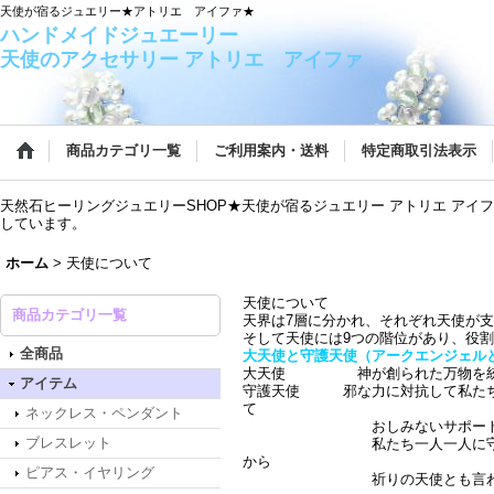
天使が宿るジュエリー★アトリエ アイファ★
ハンドメイドジュエーリ
天使のアクセサリー アトリエ アイファ
商品カテゴリ一覧
ご利用案内・送料
特定商取引法表示
天然石ヒーリングジュエリーSHOP★天使が宿るジュエリー アトリエ ア
しています。
ホーム
>
天使について
天使について
商品カテゴリ一覧
天界は7層に分かれ、それぞれ天使が
そして天使には9つの階位があり、役
全商品
大天使と守護天使（アークエンジェル
大天使 神が創られた万物を統治
アイテム
守護天使 邪な力に対抗して私たち
て
ネックレス・ペンダント
おしみないサポートをし
ブレスレット
私たち一人一人に守護天使がつ
から
ピアス・イヤリング
祈りの天使とも言われ