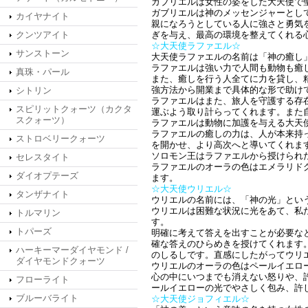
ガブリエルは女性の姿をした大天使で
ガブリエルは神のメッセンジャーとし
カイヤナイト
親になろうとしている人に強さと勇気
クンツアイト
ぎを与え、最高の環境を整えてくれる
☆大天使ラファエル☆
サンストーン
大天使ラファエルの名前は「神の癒し
ラファエルは強い力で人間も動物も癒
真珠・パール
また、癒しを行う人全てに力を貸し、
強方法から開業まで具体的な形で助け
シトリン
ラファエルはまた、旅人を守護する存
スピリットクォーツ（カクタ
運ぶよう取り計らってくれます。また
スクォーツ）
ラファエルは動物に加護を与える大天
ラファエルの癒しの力は、人が本来持
ストロベリークォーツ
を開かせ、より高次へと導いてくれま
ソロモン王はラファエルから授けられ
セレスタイト
ラファエルのオーラの色はエメラリド
ダイオプテーズ
ます。
☆大天使ウリエル☆
タンザナイト
ウリエルの名前には、「神の光」とい
ウリエルは困難な状況に光をあて、私
トルマリン
す。
トパーズ
明確に考えて答えを出すことが必要な
確な答えのひらめきを授けてくれます
ハーキーマーダイヤモンド /
のしるしです。直感にしたがってウリ
ダイヤモンドクォーツ
ウリエルのオーラの色はペールイエロ
心の中にいつまでも消えない怒りや、
フローライト
ールイエローの光でやさしく包み、許
ブルーバライト
☆大天使ジョフィエル☆