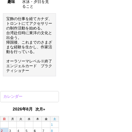
趣味
水泳・夕日を見
ること
宝飾の仕事を経てカナダ、
トロントにてアクセサリー
の制作活動を始める。
台湾赴任時に東洋の文化と
出会う。
帰国後、これまでのさまざ
まな経験を生かし、作家活
動を行っている。
オーラソーマレベルⅡ終了
エンジェルカード プラク
ティショナー
カレンダー
2026年8月
次月»
日
月
火
水
木
金
土
1
2
3
4
5
6
7
8