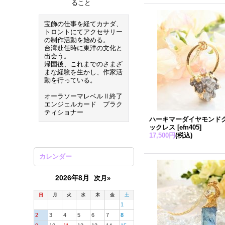
ること
宝飾の仕事を経てカナダ、
トロントにてアクセサリー
の制作活動を始める。
台湾赴任時に東洋の文化と
出会う。
帰国後、これまでのさまざ
まな経験を生かし、作家活
動を行っている。
オーラソーマレベルⅡ終了
エンジェルカード プラク
ティショナー
ハーキマーダイヤモンド
ックレス
[
efn405
]
17,500円
(税込)
カレンダー
2026年8月
次月»
日
月
火
水
木
金
土
1
2
3
4
5
6
7
8