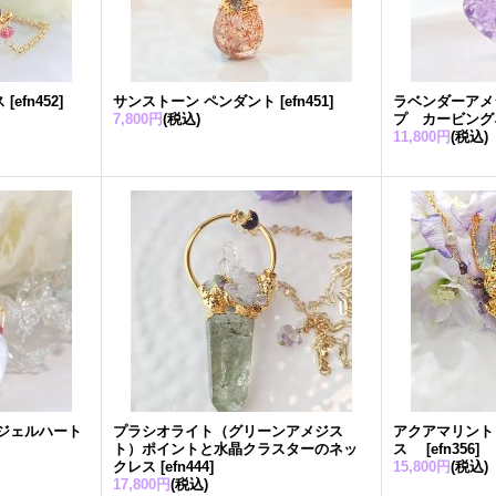
ス
[
efn452
]
サンストーン ペンダント
[
efn451
]
ラベンダーアメ
7,800円
(税込)
プ カービング
11,800円
(税込)
ジェルハート
プラシオライト（グリーンアメジス
アクアマリント
ト）ポイントと水晶クラスターのネッ
ス
[
efn356
]
クレス
[
efn444
]
15,800円
(税込)
17,800円
(税込)