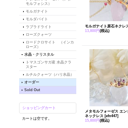
モルフォシス）
モルガナイト
モルダバイト
モルガナイト原石ネクレ
ラブラドライト
13,800円
(税込)
ローズクォーツ
ロードクロサイト （インカ
ローズ）
水晶・クリスタル
トマスゴンサガ産 水晶クラ
スター
ルチルクォーツ（ハリ水晶）
オーダー
Sold Out
ショッピングカート
メタモルフォーゼス エン
ネックレス
[
efn447
]
カートは空です。
15,800円
(税込)