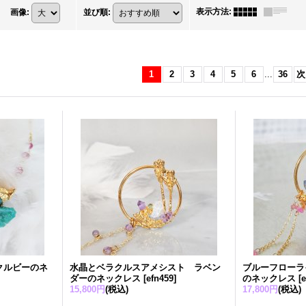
表示方法
:
画像
:
並び順
:
1
2
3
4
5
6
...
36
次
クルビーのネ
水晶とベラクルスアメシスト ラベン
ブルーフローラ
ダーのネックレス
[
efn459
]
のネックレス
[
e
15,800円
(税込)
17,800円
(税込)