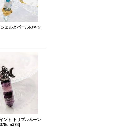
 シェルとパールのネッ
イント トリプルムーン
n378efn378
]