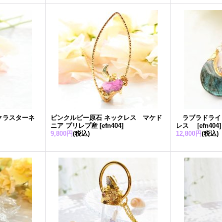
クラスターネ
ピンクルビー原石 ネックレス マケド
ラブラドライト
ニア プリレプ産
[
efn404
]
レス
[
efn404
]
9,800円
(税込)
12,800円
(税込)