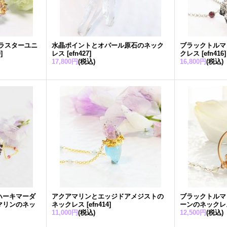
ラスターユニ
水晶ポイントとオパール原石のネック
ブラックトルマ
0
]
レス
[
efn427
]
クレス
[
efn416
]
17,800円
(税込)
16,800円
(税込)
ハーキマーダ
アクアマリンとエッジドアメジストの
ブラックトルマ
マリンのネッ
ネックレス
[
efn414
]
ーンのネックレ
11,000円
(税込)
12,500円
(税込)