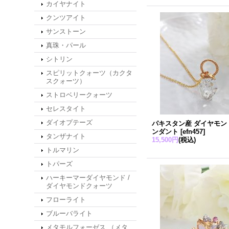
カイヤナイト
クンツアイト
サンストーン
真珠・パール
シトリン
スピリットクォーツ（カクタ
スクォーツ）
ストロベリークォーツ
セレスタイト
ダイオプテーズ
パキスタン産 ダイヤモン
ンダント
[
efn457
]
タンザナイト
15,500円
(税込)
トルマリン
トパーズ
ハーキーマーダイヤモンド /
ダイヤモンドクォーツ
フローライト
ブルーバライト
メタモルフォーゼス （メタ