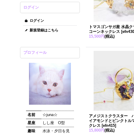
ログイン
ログイン
トマスゴンサガ産 水晶ク
新規登録はこちら
コーンネックレス
[
efn43
15,500円
(税込)
プロフィール
名前
☆juna☆
アメジストクラスター 
イアモンドとピンクトル
星座
しし座 O型
クレス
[
efn415
]
15,800円
(税込)
趣味
水泳・夕日を見