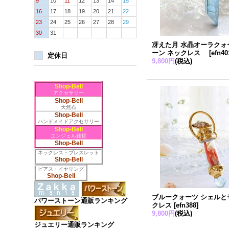
9
10
11
12
13
14
15
16
17
18
19
20
21
22
23
24
25
26
27
28
29
30
31
冴えた月 水晶オーラクォ
ーン ネックレス
[
efn40
定休日
9,800円
(税込)
Shop-Bell
アクセサリー
Shop-Bell
天然石
Shop-Bell
ハンドメイドアクセサリー
Shop-Bell
エンジェル雑貨
Shop-Bell
ネックレス・ブレスレット
Shop-Bell
ピアス・イヤリング
Shop-Bell
ブルークォーツ シェルと
パワーストーン通販ランキング
クレス
[
efn388
]
9,800円
(税込)
ジュエリー通販ランキング