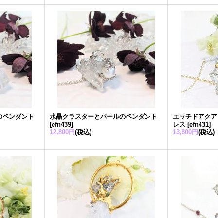
のペンダント
水晶クラスターとパールのペンダント
エッチドアクア
[
efn439
]
レス
[
efn431
]
12,800円
(税込)
13,800円
(税込)