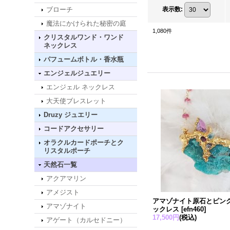
ブローチ
表示数
:
魔法にかけられた秘密の庭
1,080
件
クリスタルワンド・ワンド
ネックレス
パフュームボトル・香水瓶
エンジェルジュエリー
エンジェル ネックレス
大天使ブレスレット
Druzy ジュエリー
コードアクセサリー
オラクルカードポーチとク
リスタルポーチ
天然石一覧
アクアマリン
アメジスト
アマゾナイト原石とピン
アマゾナイト
ックレス
[
efn460
]
17,500円
(税込)
アゲート（カルセドニー）