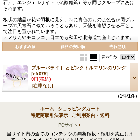
石）、エンジェルサイト（硫酸鉛鉱）等が同じグループにあげ
られます。
板状の結晶が花や羽根に見え、特に青色のものは色合が同グル
ープの天青石に似ていることもあり、天使を連想させる石とし
て注目を置かれています。
アメリカやモロッコ、日本でも秋田や北海道で産出されます。
おすすめ順
価格の安い順
売れ筋順
表示件数
:
ブルーバライト とピンクトルマリンのリング
[efr075]
0円
(税込)
[在庫なし]
(1件/1件)
ホーム
|
ショッピングカート
特定商取引法表示
|
ご利用案内・送料
PCサイト
当サイト内の全てのコンテンツの無断転載・転用を禁止しま
す。 Copyright (C) 2010 アトリエ アイファ. All Rights