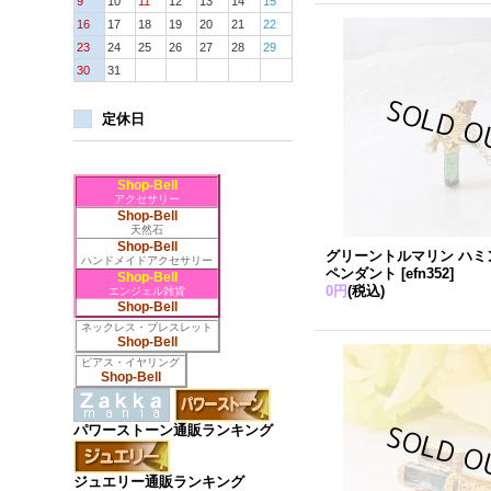
9
10
11
12
13
14
15
16
17
18
19
20
21
22
23
24
25
26
27
28
29
30
31
定休日
Shop-Bell
アクセサリー
Shop-Bell
天然石
Shop-Bell
グリーントルマリン ハミ
ハンドメイドアクセサリー
ペンダント
[
efn352
]
Shop-Bell
0円
(税込)
エンジェル雑貨
Shop-Bell
ネックレス・ブレスレット
Shop-Bell
ピアス・イヤリング
Shop-Bell
パワーストーン通販ランキング
ジュエリー通販ランキング