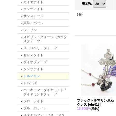
カイヤナイト
表示数
:
クンツアイト
38
件
サンストーン
真珠・パール
シトリン
スピリットクォーツ（カクタ
スクォーツ）
ストロベリークォーツ
セレスタイト
ダイオプテーズ
タンザナイト
トルマリン
トパーズ
ハーキーマーダイヤモンド /
ダイヤモンドクォーツ
ブラックトルマリン原石
フローライト
クレス
[
efn416
]
ブルーバライト
16,800円
(税込)
メタモルフォーゼス （メタ