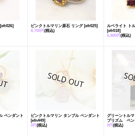
[
efr026
]
ピンクトルマリン原石 リング
[
efr025
]
ルベライト ト
8,700円
(税込)
[
efr018
]
6,800円
(税込)
ル ペンダント
ピンクトルマリン タンブル ペンダント
グリーントルマ
[
efn449
]
プリズム ペン
0円
(税込)
0円
(税込)