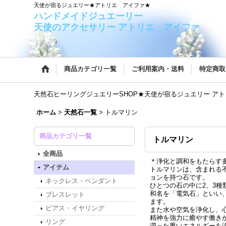
天使が宿るジュエリー★アトリエ アイファ★
ハンドメイドジュエー
天使のアクセサリー アトリエ アイファ
商品カテゴリ一覧
ご利用案内・送料
特定商取
天然石ヒーリングジュエリーSHOP★天使が宿るジュエリー ア
ホーム
>
天然石一覧
>
トルマリン
商品カテゴリ一覧
トルマリン
全商品
＊浄化と調和をもたらす
アイテム
トルマリンは、含まれる
ョンを持つ石です。
ネックレス・ペンダント
ひとつの石の中に2、3
和名を「電気石」といい
ブレスレット
ます。
ピアス・イヤリング
また水や空気を浄化し、
精神を強力に癒やす働き
リング
滞った重いエネルギーを