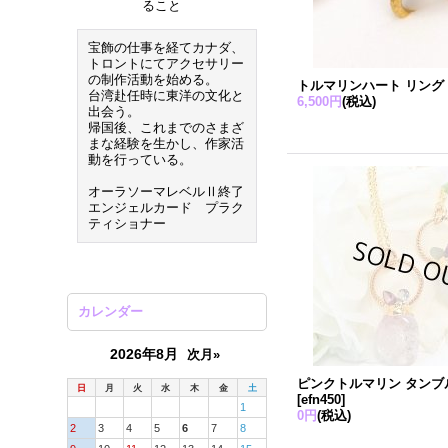
ること
宝飾の仕事を経てカナダ、
トロントにてアクセサリー
の制作活動を始める。
トルマリンハート リング
台湾赴任時に東洋の文化と
6,500円
(税込)
出会う。
帰国後、これまでのさまざ
まな経験を生かし、作家活
動を行っている。
オーラソーマレベルⅡ終了
エンジェルカード プラク
ティショナー
カレンダー
2026年8月
次月»
ピンクトルマリン タンブ
日
月
火
水
木
金
土
[
efn450
]
1
0円
(税込)
2
3
4
5
6
7
8