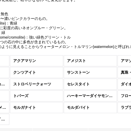
)：無色
e)：赤〜濃いピンクカラーのもの。
ite)：青緑
)：非常に彩度の高いネオンブルー・グリーン。
)：緑
ome/cromolite)：強い緑色グリーン・トル
r)：一つの石の中に多色が含まれているもの。
うに見えることからウォーターメロン・トルマリン(watermelon)と呼ば
アクアマリン
アメジスト
アマ
クンツアイト
サンストーン
真珠
スピリットクォーツ（カクタスクォーツ）
ストロベリークォーツ
セレスタイト
ダイ
トパーズ
ハーキーマーダイヤモンド / ダイヤモンドクォーツ
フロ
メタモルフォーゼス （メタモルフォシス）
モルガナイト
モルダバイト
ラブ
ロードクロサイト （インカローズ）