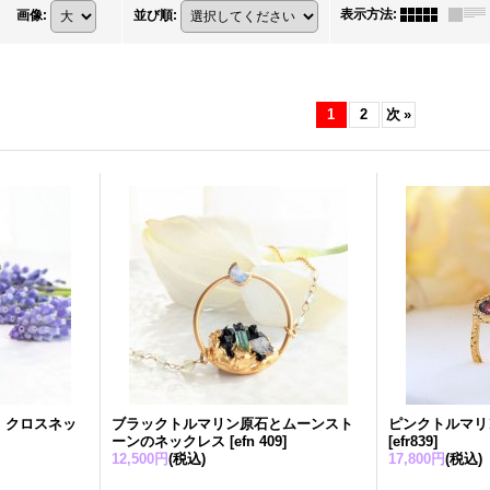
表示方法
:
画像
:
並び順
:
1
2
次
»
 クロスネッ
ブラックトルマリン原石とムーンスト
ピンクトルマリ
ーンのネックレス
[
efn 409
]
[
efr839
]
12,500円
(税込)
17,800円
(税込)