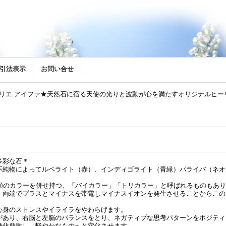
リー
引法表示
お問い合せ
トリエ アイファ★天然石に宿る天使の光りと波動が心を満たすオリジナルヒ
多彩な石＊
不純物によってルベライト（赤）、インディゴライト（青緑）パライバ（ネオ
種類のカラーを併せ持つ、「バイカラー」「トリカラー」と呼ばれるものもあ
、両端でプラスとマイナスを帯電しマイナスイオンを発生させることからこの
心身のストレスやイライラをやわらげます。
があり、右脳と左脳のバランスをとり、ネガティブな思考パターンをポジティ
浄化発散し、軽やかなものへと変化させます。