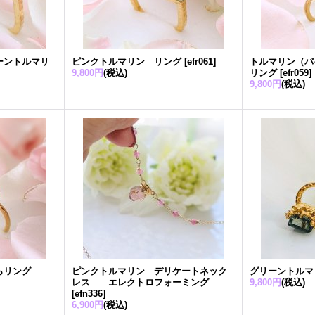
ーントルマリ
ピンクトルマリン リング
[
efr061
]
トルマリン（バ
9,800円
(税込)
リング
[
efr059
]
9,800円
(税込)
らリング
ピンクトルマリン デリケートネック
グリーントルマ
レス エレクトロフォーミング
9,800円
(税込)
[
efn336
]
6,900円
(税込)