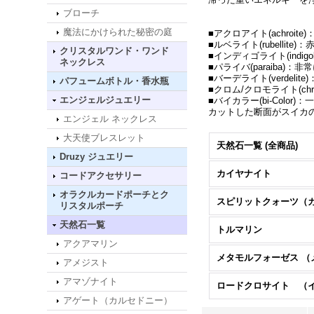
ブローチ
魔法にかけられた秘密の庭
■アクロアイト(achroite
■ルベライト(rubellit
クリスタルワンド・ワンド
■インディゴライト(indigol
ネックレス
■パライバ(paraiba
■バーデライト(verdelite
パフュームボトル・香水瓶
■クロム/クロモライト(chr
エンジェルジュエリー
■バイカラー(bi-Colo
カットした断面がスイカのよ
エンジェル ネックレス
大天使ブレスレット
天然石一覧 (全商品)
Druzy ジュエリー
カイヤナイト
コードアクセサリー
オラクルカードポーチとク
リスタルポーチ
天然石一覧
トルマリン
アクアマリン
アメジスト
アマゾナイト
アゲート（カルセドニー）