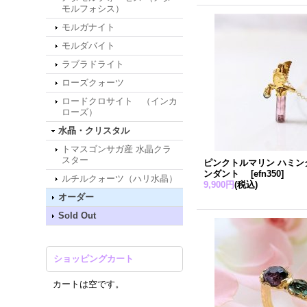
モルフォシス）
モルガナイト
モルダバイト
ラブラドライト
ローズクォーツ
ロードクロサイト （インカ
ローズ）
水晶・クリスタル
トマスゴンサガ産 水晶クラ
スター
ピンクトルマリン ハミン
ンダント
[
efn350
]
ルチルクォーツ（ハリ水晶）
9,900円
(税込)
オーダー
Sold Out
ショッピングカート
カートは空です。