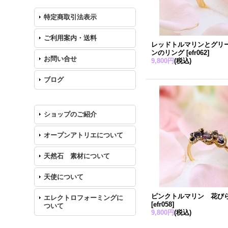
特定商取引法表示
ご利用案内・送料
レッドトルマリンとグリ
ンのリング
[
efr062
]
お問い合せ
9,800円
(税込)
ブログ
ショップのご紹介
オープンアトリエについて
天然石 素材について
天使について
ピンクトルマリン 花び
エレクトロフォーミングに
[
efr058
]
ついて
9,800円
(税込)