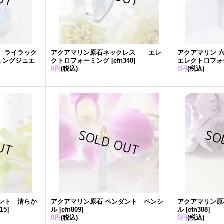
 ライラック
アクアマリン原石ネックレス エレ
アクアマリン 
ミングジュエ
クトロフォーミング
[
efn340
]
エレクトロフォ
0円
(税込)
0円
(税込)
ント 清らか
アクアマリン原石 ペンダント ペンシ
アクアマリン原
315
]
ル
[
efn809
]
ル
[
efn308
]
0円
(税込)
0円
(税込)