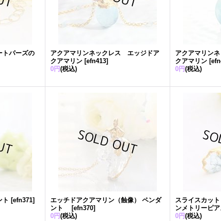
ートパーズの
アクアマリンネックレス エッジドア
アクアマリンネ
クアマリン
[
efn413
]
クアマリン
[
ef
0円
(税込)
0円
(税込)
ント
[
efn371
]
エッチドアクアマリン（蝕像） ペンダ
スライスカット
ント
[
efn370
]
ンメトリーピ
0円
(税込)
0円
(税込)