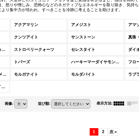
は、怒りや憎しみ、恐怖心などのネガティブなエネルギーを取り除き、気持ち
により集中力が培われ、すべきことを冷静に考えることを助けます。
アクアマリン
アメジスト
アマ
クンツアイト
サンストーン
真珠
スピリットクォーツ（カクタスクォーツ）
ストロベリークォーツ
セレスタイト
ダイ
トパーズ
ハーキーマーダイヤモンド / ダイヤモンドクォーツ
フロ
メタモルフォーゼス （メタモルフォシス）
モルガナイト
モルダバイト
ラブ
ロードクロサイト （インカローズ）
表示方法
:
画像
:
並び順
:
1
2
次
»