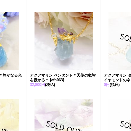
＊静かなる光
アクアマリン ペンダント＊天使の叡智
アクアマリン 
を授かる＊
[
efn063
]
イヤモンドのネ
32,800円
(税込)
0円
(税込)