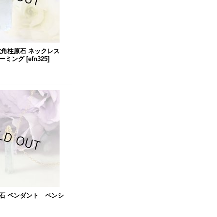
六角柱原石 ネックレス
ーミング
[
efn325
]
石 ペンダント ペンシ