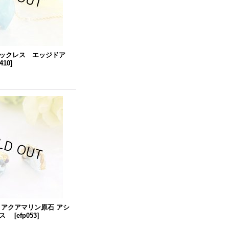
ックレス エッジドア
n410
]
 アクアマリン原石 アシ
アス
[
efp053
]