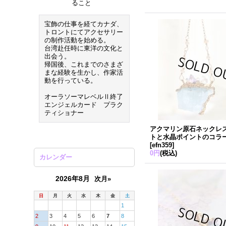
ること
宝飾の仕事を経てカナダ、
トロントにてアクセサリー
の制作活動を始める。
台湾赴任時に東洋の文化と
出会う。
帰国後、これまでのさまざ
まな経験を生かし、作家活
動を行っている。
オーラソーマレベルⅡ終了
エンジェルカード プラク
ティショナー
アクマリン原石ネックレ
トと水晶ポイントのコラ
[
efn359
]
0円
(税込)
カレンダー
2026年8月
次月»
日
月
火
水
木
金
土
1
2
3
4
5
6
7
8