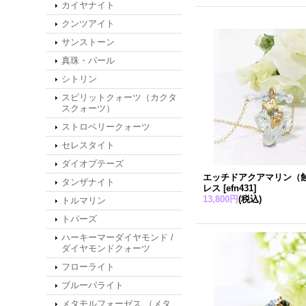
カイヤナイト
クンツアイト
サンストーン
真珠・パール
シトリン
スピリットクォーツ（カクタ
スクォーツ）
ストロベリークォーツ
セレスタイト
ダイオプテーズ
エッチドアクアマリン（
タンザナイト
レス
[
efn431
]
13,800円
(税込)
トルマリン
トパーズ
ハーキーマーダイヤモンド /
ダイヤモンドクォーツ
フローライト
ブルーバライト
メタモルフォーゼス （メタ