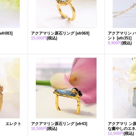
[
efr083
]
アクアマリン原石リング
[
efr069
]
アクアマリン 
15,000円
(税込)
ント
[
efn351
]
9,900円
(税込)
グ エレクト
アクアマリン原石リング
[
efr43
]
アクアマリ ン
10,500円
(税込)
な癒やしのエネ
12,000円
(税込)