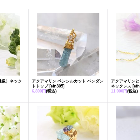
蝕像）ネック
アクアマリン ペンシルカット ペンダン
アクアマリンと
トトップ
[
efn305
]
ネックレス
[
ef
6,800円
(税込)
11,000円
(税込)