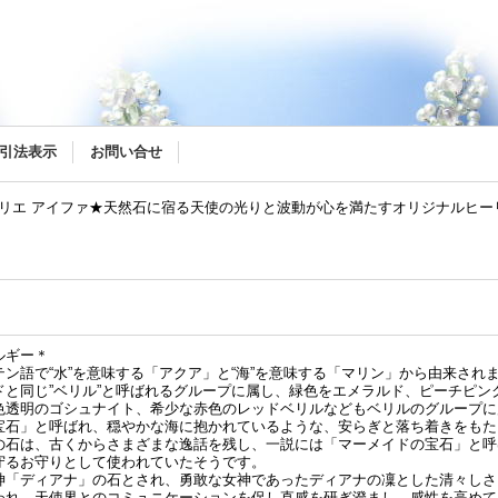
リー
引法表示
お問い合せ
トリエ アイファ★天然石に宿る天使の光りと波動が心を満たすオリジナルヒ
ルギー＊
ン語で“水”を意味する「アクア」と“海”を意味する「マリン」から由来され
ドと同じ”ベリル”と呼ばれるグループに属し、緑色をエメラルド、ピーチピン
色透明のゴシュナイト、希少な赤色のレッドベリルなどもベリルのグループに
宝石」と呼ばれ、穏やかな海に抱かれているような、安らぎと落ち着きをもた
の石は、古くからさまざまな逸話を残し、一説には「マーメイドの宝石」と呼
守るお守りとして使われていたそうです。
神「ディアナ」の石とされ、勇敢な女神であったディアナの凜とした清々しさ
われ、天使界とのコミュニケーションを促し直感を研ぎ澄まし、感性を高めて