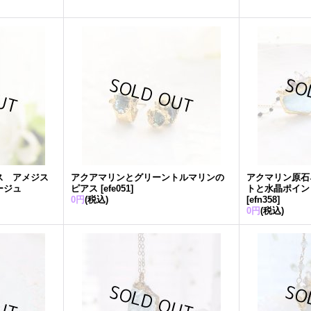
ス アメジス
アクアマリンとグリーントルマリンの
アクマリン原石
ージュ
ピアス
[
efe051
]
トと水晶ポイン
0円
(税込)
[
efn358
]
0円
(税込)