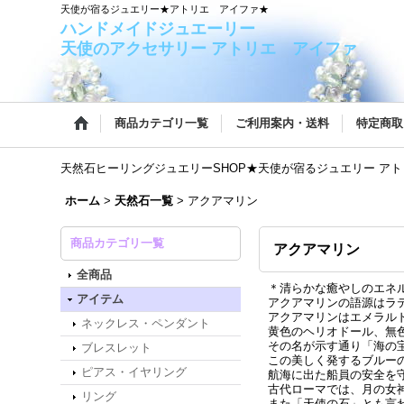
天使が宿るジュエリー★アトリエ アイファ★
ハンドメイドジュエー
天使のアクセサリー アトリエ アイファ
商品カテゴリ一覧
ご利用案内・送料
特定商取
天然石ヒーリングジュエリーSHOP★天使が宿るジュエリー ア
ホーム
>
天然石一覧
>
アクアマリン
商品カテゴリ一覧
アクアマリン
全商品
＊清らかな癒やしのエネ
アイテム
アクアマリンの語源はラテ
アクアマリンはエメラル
ネックレス・ペンダント
黄色のヘリオドール、無
その名が示す通り「海の
ブレスレット
この美しく発するブルー
ピアス・イヤリング
航海に出た船員の安全を
古代ローマでは、月の女
リング
また「天使の石」とも言