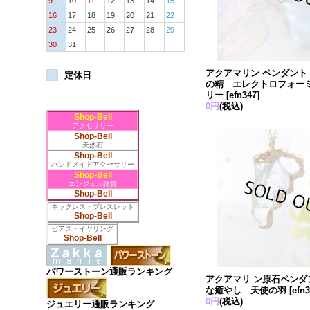
9
10
11
12
13
14
15
16
17
18
19
20
21
22
23
24
25
26
27
28
29
30
31
アクアマリン ペンダント
定休日
の精 エレクトロフォー
リー
[
efn347
]
0円
(税込)
Shop-Bell
アクセサリー
Shop-Bell
天然石
Shop-Bell
ハンドメイドアクセサリー
Shop-Bell
エンジェル雑貨
Shop-Bell
ネックレス・ブレスレット
Shop-Bell
ピアス・イヤリング
Shop-Bell
パワーストーン通販ランキング
アクアマリ ン原石ペンダ
な癒やし 天使の羽
[
efn
0円
(税込)
ジュエリー通販ランキング