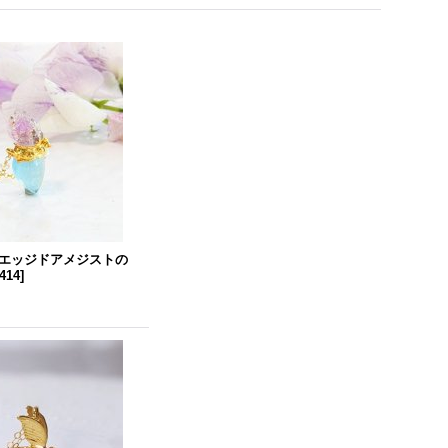
エッジドアメジストの
n414
]