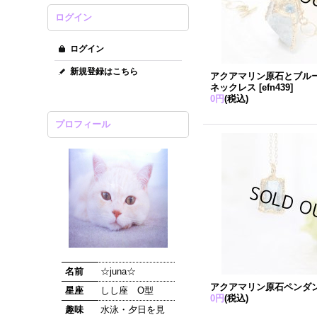
ログイン
ログイン
新規登録はこちら
アクアマリン原石とブル
ネックレス
[
efn439
]
0円
(税込)
プロフィール
名前
☆juna☆
アクアマリン原石ペンダ
星座
しし座 O型
0円
(税込)
趣味
水泳・夕日を見