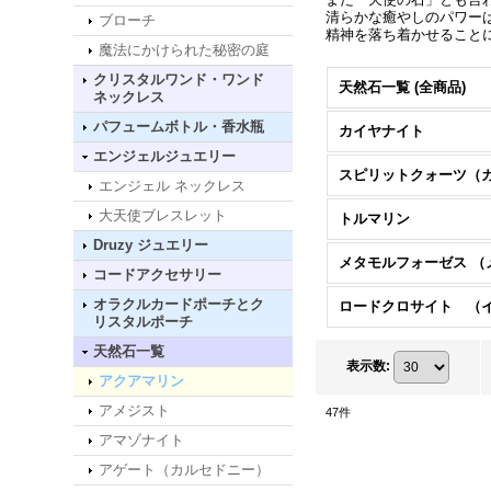
清らかな癒やしのパワー
ブローチ
精神を落ち着かせること
魔法にかけられた秘密の庭
クリスタルワンド・ワンド
天然石一覧 (全商品)
ネックレス
パフュームボトル・香水瓶
カイヤナイト
エンジェルジュエリー
エンジェル ネックレス
大天使ブレスレット
トルマリン
Druzy ジュエリー
コードアクセサリー
オラクルカードポーチとク
リスタルポーチ
天然石一覧
表示数
:
アクアマリン
アメジスト
47
件
アマゾナイト
アゲート（カルセドニー）