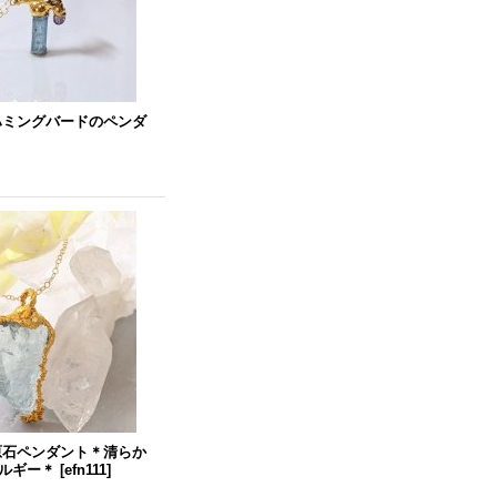
ハミングバードのペンダ
原石ペンダント＊清らか
ルギー＊
[
efn111
]