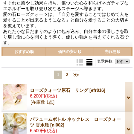
すぐれた癒やし効果を持ち、傷ついた心を和らげネガティブな
エネルギーを取り去り次なるステージへ導きます。
愛の石ローズクォーツは、「自分を愛することではじめて人を
愛することが出来るようになる」と自分を愛することの大切さ
を教えています。
あたたかな日だまりのように包み込み、自分本来の優しさを取
り戻し愛に心を開くよう導く、優しい強さを与えてくれる石で
す。
おすすめ順
価格の安い順
売れ筋順
表示件数
:
1
2
次
»
ローズクォーツ原石 リング
[efr016]
6,200円
(税込)
[在庫数 1点]
パフュームボトル ネックレス ローズクォー
ツ 香水瓶
[nl002]
6,500円
(税込)