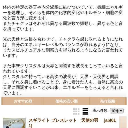
体内の特定の器官や内分泌腺に結びついていて、微細エネルギ
ーを処理し、それらを体内の化学的変化やホルモン・細胞の変
化と言う形に変えます。
またチャクラはそれぞれ異なる周波数で振動し、異なる色と音
を持っています。
光の天使と波長を合わせて、チャクラを感じ取れるようになれ
ば、自分のエネルギーレベルのバランスが取れるようになり、
またスピルチュアルな洞察力も得られるようになると言われて
います。
また本来クリスタルは天界と同調する波長をもっていいると言
われています。
クリスタルの持っている高次の波長が、天界・天使界と同調
し、それを身に着けることで、身に着けた人も、自然に高次の
天界に同調するいことが出来、エネルギーをもらえると言われ
ています。
おすすめ順
価格の安い順
売れ筋順
表示件数
:
スギライト ブレスレット 天使の羽
[abl01
1]