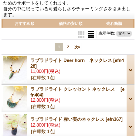
ためのサポートをしてくれます。
自分の中に眠っている可愛らしさやチャーミングさを引き出し
ます。
おすすめ順
価格の安い順
売れ筋順
表示件数
:
1
2
次
»
ラブラドライト Deer horn ネックレス
[efn4
28]
11,000円
(税込)
[在庫数 1点]
ラブラドライト クレッセント ネックレス
[e
fn404]
12,800円
(税込)
[在庫数 1点]
ラブラドライド 赤い実のネックレス
[efn367]
12,800円
(税込)
[在庫数 1点]