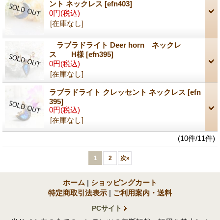
ント ネックレス
[efn403]
0円
(税込)
[在庫なし]
ラブラドライト Deer horn ネックレ
ス H様
[efn395]
0円
(税込)
[在庫なし]
ラブラドライト クレッセント ネックレス
[efn
395]
0円
(税込)
[在庫なし]
(10件/11件)
1
2
次
»
ホーム
|
ショッピングカート
特定商取引法表示
|
ご利用案内・送料
PCサイト