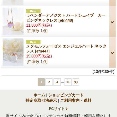
ラベンダーアメジスト ハートシェイプ カー
ビングネックレス
[efn448]
11,800円
(税込)
[在庫数 1点]
メタモルフォーゼス エンジェルハート ネック
レス
[efn447]
15,800円
(税込)
[在庫数 1点]
(10件/108件)
...
1
2
3
11
次
»
ホーム
|
ショッピングカート
特定商取引法表示
|
ご利用案内・送料
PCサイト
当サイト内の全てのコンテンツの無断転載・転用を禁止しま