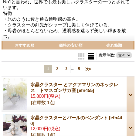
No1と言われ、世界でも最も美しいクラスターの一つとされて
います。
特徴
・氷のように透き通る透明感の高さ。
・クラスターの剣先がシャープに美しく伸びている。
・母岩がほとんどないため、透明感を遮らず美しい輝きを放
つ。
おすすめ順
価格の安い順
売れ筋順
表示件数
:
...
1
2
3
5
次
»
水晶クラスター とアクアマリンのネックレ
ス トマスゴンサガ産
[efn455]
15,800円
(税込)
[在庫数 1点]
水晶クラスターとパールのペンダント
[efn44
0]
12,000円
(税込)
[在庫数 1点]