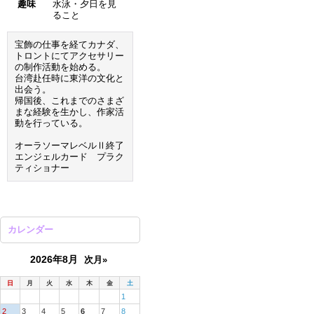
趣味
水泳・夕日を見
ること
宝飾の仕事を経てカナダ、
トロントにてアクセサリー
の制作活動を始める。
台湾赴任時に東洋の文化と
出会う。
帰国後、これまでのさまざ
まな経験を生かし、作家活
動を行っている。
オーラソーマレベルⅡ終了
エンジェルカード プラク
ティショナー
カレンダー
2026年8月
次月»
日
月
火
水
木
金
土
1
2
3
4
5
6
7
8