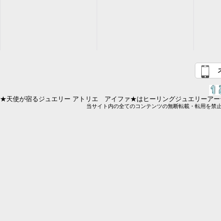
★天使が宿るジュエリー アトリエ アイファ★はヒーリングジュエリーアーテ
当サイト内の全てのコンテンツの無断転載・転用を禁止します。 Copy