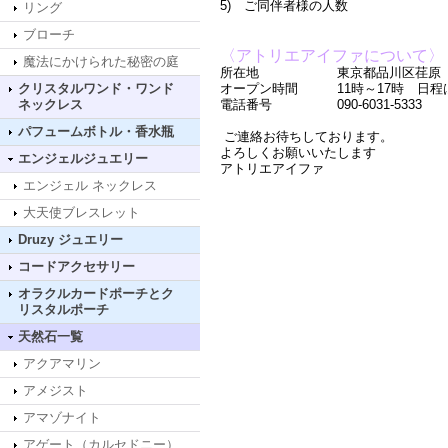
5) ご同伴者様の人数
リング
ブローチ
〈アトリエアイファについて〉
魔法にかけられた秘密の庭
所在地 東京都品川区荏原 （詳
クリスタルワンド・ワンド
オープン時間 11時～17時 日程
ネックレス
電話番号 090-6031-5333
パフュームボトル・香水瓶
ご連絡お待ちしております。
よろしくお願いいたします
エンジェルジュエリー
アトリエアイファ
エンジェル ネックレス
大天使ブレスレット
Druzy ジュエリー
コードアクセサリー
オラクルカードポーチとク
リスタルポーチ
天然石一覧
アクアマリン
アメジスト
アマゾナイト
アゲート（カルセドニー）