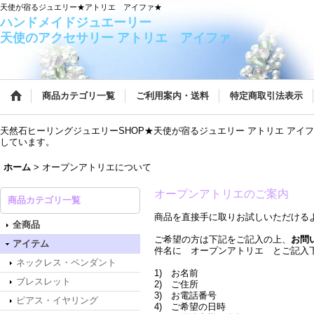
天使が宿るジュエリー★アトリエ アイファ★
ハンドメイドジュエーリ
天使のアクセサリー アトリエ アイファ
商品カテゴリ一覧
ご利用案内・送料
特定商取引法表示
天然石ヒーリングジュエリーSHOP★天使が宿るジュエリー アトリエ ア
しています。
ホーム
>
オープンアトリエについて
オープンアトリエのご案内
商品カテゴリ一覧
商品を直接手に取りお試しいただける
全商品
ご希望の方は下記をご記入の上、
お問
アイテム
件名に オープンアトリエ とご記入
ネックレス・ペンダント
1) お名前
ブレスレット
2) ご住所
3) お電話番号
ピアス・イヤリング
4) ご希望の日時